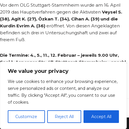
Vor dem OLG Stuttgart-Stammheim wurde am 16. April
2019 das Hauptverfahren gegen die Aktivisten
Veysel S.
(38), Agit K. (27), Özkan T. (34), Cihan A. (39) und die
Kurdin Evrim A. (36)
eröffnet. Von diesen Angeklagten
befinden sich drei in Untersuchungshaft und zwei auf
freiem Fuß.
Die Termine: 4., 5., 11., 12. Februar – jeweils 9.00 Uhr,
Saal 1, Asperger Str. 47, Stuttgart-Stammheim, anschl.
zweiwöchige Pause
We value your privacy
We use cookies to enhance your browsing experience,
serve personalized ads or content, and analyze our
traffic. By clicking "Accept All", you consent to our use
of cookies.
Customize
Reject All
Accept All
Impressum
|
Datenschutz